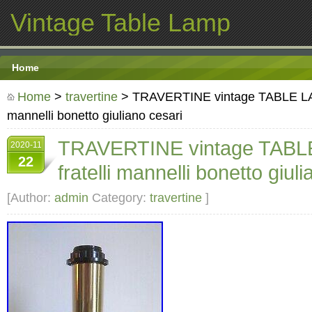
Vintage Table Lamp
Home
Home
>
travertine
> TRAVERTINE vintage TABLE LAMP
mannelli bonetto giuliano cesari
TRAVERTINE vintage TABLE
2020-11
22
fratelli mannelli bonetto giul
[Author:
admin
Category:
travertine
]